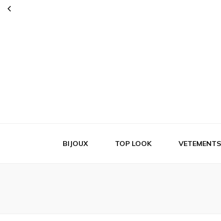
Vn store
C'est la mode partout avec vous
BIJOUX
TOP LOOK
VETEMENTS