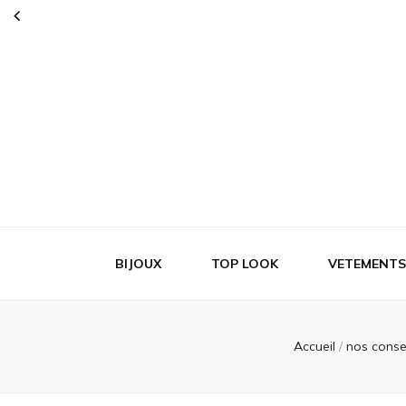
Vn store
C'est la mode partout avec vous
BIJOUX
TOP LOOK
VETEMENTS
Accueil
/
nos conse